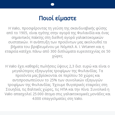
Ποιοί είμαστε
Τα προϊόντα
Η Valio, προσφέροντας τη γεύση της σκανδιναβικής φύσης
μας
από το 1905, είναι ηγέτης στην αγορά της Φινλανδία και ένας
σημαντικός παίκτης στη διεθνή αγορά γαλακτοκομικών
συστατικών. Η ανάπτυξη των προϊόντων μας ακολουθεί τα
ΜΑΘΕΤΕ
βήματα του βραβευμένου με Νόμπελ A. I. Virtanen και η
ΠΕΡΙΣΣΟΤΕΡΑ
εταιρεία κατέχει πάνω από 300 διπλώματα ευρεσιτεχνίας σε 50
χώρες.
Η Valio έχει καθαρές πωλήσεις ύψους 2,3 δισ. ευρώ και είναι ο
μεγαλύτερος εξαγωγέας τροφίμων της Φινλανδίας. Τα
προϊόντα μας βρίσκονται σε περίπου 50 χώρες και
αντιπροσωπεύουν το 25% των συνολικών εξαγωγών
τροφίμων της Φινλανδίας. Έχουμε θυγατρικές εταιρείες στη
Σουηδία, τις Βαλτικές χώρες, τις ΗΠΑ και την Κίνα. Συνολικά η
Valio απασχολεί 25.000 άτομα στις γαλακτοκομικές μονάδες και
4.000 επαγγελματίες στη Valio.