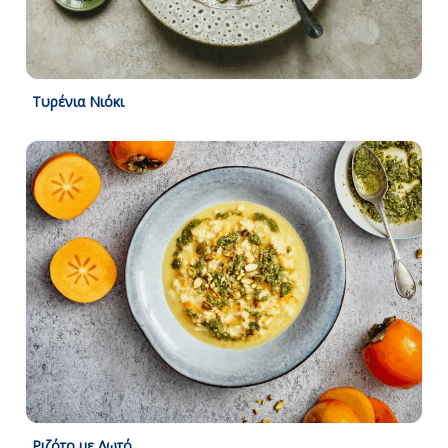
Τυρένια Νιόκι
Ριζότο με Λωτό