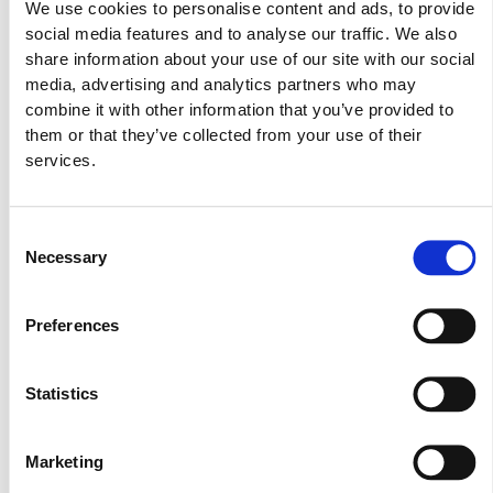
σε ένα πανέμορφο σπίτι, περιτριγυρισμένοι από ζεστά
We use cookies to personalise content and ads, to provide
ροφήματα, μυρωδιές δίπλα στο τζάκι, μουσική και βέβαια
social media features and to analyse our traffic. We also
χριστουγεννιάτικες συνταγές, φτιαγμένες όλες ανεξαιρέτως
share information about your use of our site with our social
με LURPAK, το #1 βούτυρο στην Κύπρο.
media, advertising and analytics partners who may
combine it with other information that you’ve provided to
them or that they’ve collected from your use of their
services.
Consent
Necessary
Selection
Preferences
Statistics
Marketing