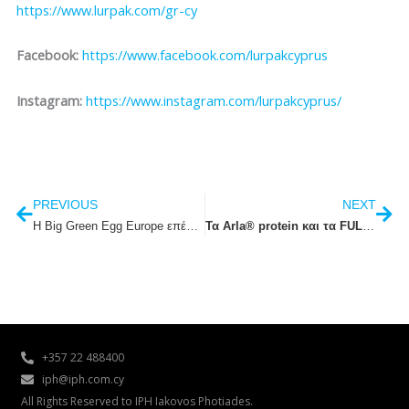
https://www.lurpak.com/gr-cy
Facebook:
https://www.facebook.com/lurpakcyprus
Instagram:
https://www.instagram.com/lurpakcyprus/
Prev
Nex
PREVIOUS
NEXT
H Big Green Egg Europe επέλεξε την Κύπρο για να φιλοξενήσει το ετήσιο Συνέδριο Διανομέων της για το έτος 2022.
Τα Arla® protein και τα FULFIL Nutrition, δίπλα στους αθλητές
+357 22 488400
iph@iph.com.cy
All Rights Reserved to IPH Iakovos Photiades.