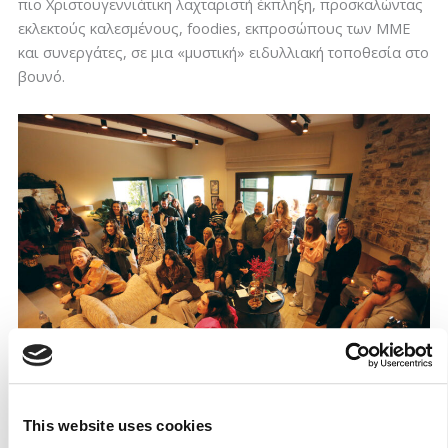
πιο Χριστουγεννιάτικη λαχταριστή έκπληξη, προσκαλώντας
εκλεκτούς καλεσμένους, foodies, εκπροσώπους των ΜΜΕ
και συνεργάτες, σε μια «μυστική» ειδυλλιακή τοποθεσία στο
βουνό.
Κατά τη διάρκεια της πρωινής εκδήλωσης, οι καλεσμένοι
είχαν την ευκαιρία να μπουν στο Χριστουγεννιάτικο κλίμα,
This website uses cookies