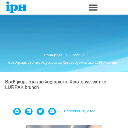
Skip
to
content
/
/
Homepage
Posts
Βρεθήκαμε στο πιο λαχταριστό, Χριστουγεννιάτικο LURPAK brunch
Βρεθήκαμε στο πιο λαχταριστό, Χριστουγεννιάτικο
LURPAK brunch
December 20, 2022