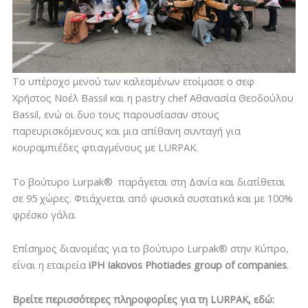
Το υπέροχο μενού των καλεσμένων ετοίμασε ο σεφ
Χρήστος Νοέλ Bassil και η pastry chef Αθανασία Θεοδούλου
Bassil, ενώ οι δυο τους παρουσίασαν στους
παρευρισκόμενους και μια απίθανη συνταγή για
κουραμπιέδες φτιαγμένους με LURPAK.
Το βούτυρο Lurpak® παράγεται στη Δανία και διατίθεται
σε 95 χώρες. Φτιάχνεται από φυσικά συστατικά και με 100%
φρέσκο γάλα.
Επίσημος διανομέας για το βούτυρο Lurpak® στην Κύπρο,
είναι η εταιρεία
iPH
Iakovos
Photiades
group
of
companies
.
Βρείτε περισσότερες πληροφορίες για τη
LURPAK
, εδώ: