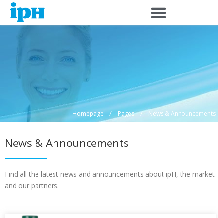
Skip
to
content
/
/
Homepage
Pages
News & Announcements
News & Announcements
Find all the latest news and announcements about ipH, the market
and our partners.