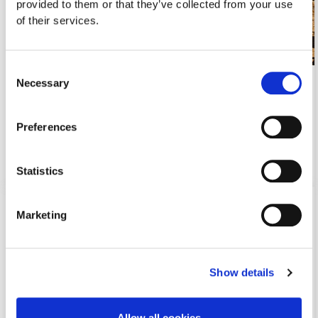
provided to them or that they’ve collected from your use
of their services.
Consent
Necessary
Porsche Roadshow 2025 x Big Green Egg
Selection
Η Porsche Κύπρου και η Big…
Preferences
September 26, 2025 1:36 pm
Read more
Statistics
Marketing
Show details
Allow all cookies