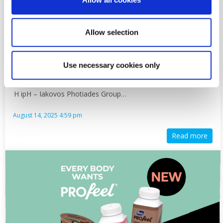
Allow selection
Use necessary cookies only
ipH – Iakovos Photiades Group of Companies:
Τροφοδοτώντας την Κύπρο
Η ipH – Iakovos Photiades Group…
August 14, 2025 4:59 pm
Read more