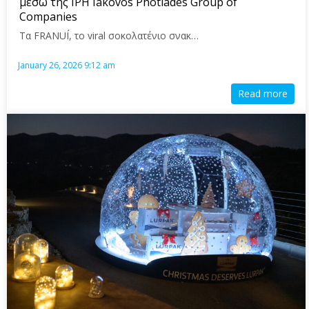
μέσω της IPH Iakovos Photiades Group of
Companies
Τα FRANUÍ, το viral σοκολατένιο σνακ…
January 26, 2026 9:12 am
Read more