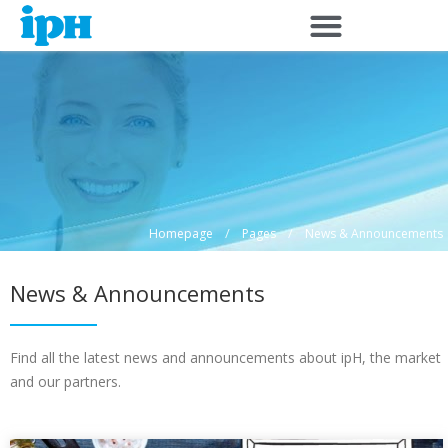
Skip
to
content
/
/
Homepage
Pages
News & Announcements
News & Announcements
Find all the latest news and announcements about ipH, the market
and our partners.