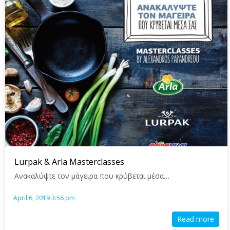
Page
Page
Page
Page
Page
Page
Page
Page
Lurpak & Arla Masterclasses
Ανακαλύψτε τον μάγειρα που κρύβεται μέσα…
April 6, 2019 3:56 pm
Read more