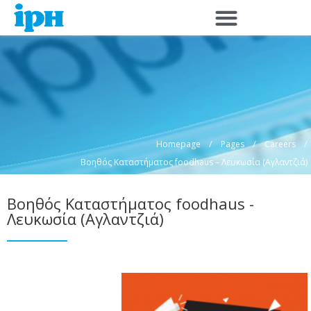
Skip
to
content
/
/
/
Homepage
Pages
Careers
Βοηθός Καταστήματος foodhaus – Λευκωσία (Αγλαντζιά)
Βοηθός Καταστήματος foodhaus -
Λευκωσία (Αγλαντζιά)