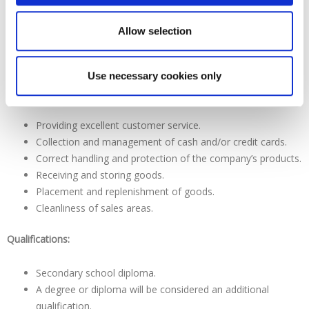
epic dishes and all this with quality ingredients, then you are a
foodhaus lover and we want you in our Team! Come share your
Allow selection
enthusiasm for good food, impeccable service, unbeatable prices
on our fresh food by applying today.
Use necessary cookies only
Duties:
Providing excellent customer service.
Collection and management of cash and/or credit cards.
Correct handling and protection of the company’s products.
Receiving and storing goods.
Placement and replenishment of goods.
Cleanliness of sales areas.
Qualifications:
Secondary school diploma.
A degree or diploma will be considered an additional
qualification.