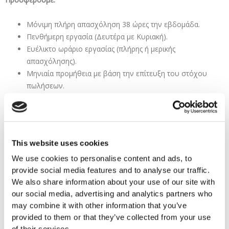
Μόνιμη πλήρη απασχόληση 38 ώρες την εβδομάδα.
Πενθήμερη εργασία (Δευτέρα με Κυριακή).
Ευέλικτο ωράριο εργασίας (πλήρης ή μερικής
απασχόλησης).
Μηνιαία προμήθεια με βάση την επίτευξη του στόχου
πωλήσεων.
13ος μισθός.
Ταμείο Προνοίας.
21- 23 ημέρες ετήσιας άδειας σύμφωνα με τα χρόνια
εργασίας.
This website uses cookies
10% έκπτωση για αγορές προϊόντων από το κατάστημα.
We use cookies to personalise content and ads, to
Συνεχής εκπαίδευση και ανάπτυξη δεξιοτήτων.
provide social media features and to analyse our traffic.
Προοπτικές ανέλιξης μέσα στο Group.
We also share information about your use of our site with
Εξαιρετικό περιβάλλον εργασίας.
our social media, advertising and analytics partners who
may combine it with other information that you’ve
Αιτήσεις:
provided to them or that they’ve collected from your use