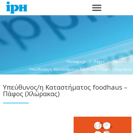
Skip
to
content
/
/
/
Homepage
Pages
Careers
Υπεύθυνος/η Καταστήματος foodhaus – Πάφος (Χλώρακας)
Υπεύθυνος/η Καταστήματος foodhaus –
Πάφος (Χλώρακας)