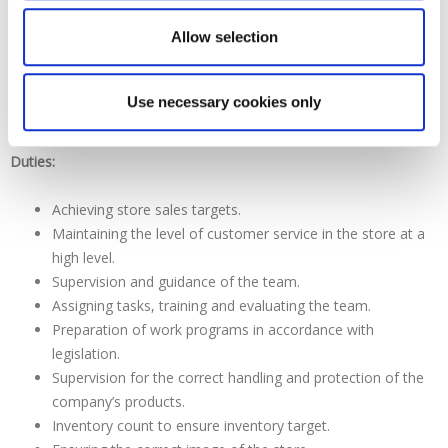
If you love getting into the kitchen, trying, experimenting, creating
Allow selection
epic dishes and all this with quality ingredients, then you are a
foodhaus lover and we want you in our Team! Come share your
enthusiasm for good food, impeccable service, unbeatable prices
Use necessary cookies only
on our fresh food by applying today.
Duties:
Achieving store sales targets.
Maintaining the level of customer service in the store at a
high level.
Supervision and guidance of the team.
Assigning tasks, training and evaluating the team.
Preparation of work programs in accordance with
legislation.
Supervision for the correct handling and protection of the
company’s products.
Inventory count to ensure inventory target.