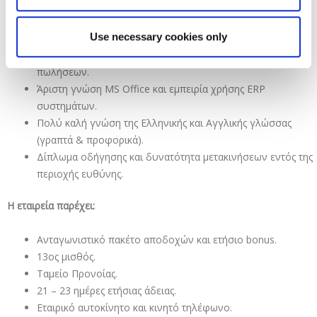
καναλιού.
Ικανότητες ηγεσίας, διαπραγμάτευσης και στρατηγικής
Use necessary cookies only
σκέψης.
Ικανότητα καθοδήγησης και ανάπτυξης της ομάδας
πωλήσεων.
Άριστη γνώση MS Office και εμπειρία χρήσης ERP
συστημάτων.
Πολύ καλή γνώση της Ελληνικής και Αγγλικής γλώσσας
(γραπτά & προφορικά).
Δίπλωμα οδήγησης και δυνατότητα μετακινήσεων εντός της
περιοχής ευθύνης.
Η εταιρεία παρέχει:
Ανταγωνιστικό πακέτο αποδοχών και ετήσιο bonus.
13ος μισθός.
Ταμείο Προνοίας.
21 – 23 ημέρες ετήσιας άδειας.
Εταιρικό αυτοκίνητο και κινητό τηλέφωνο.