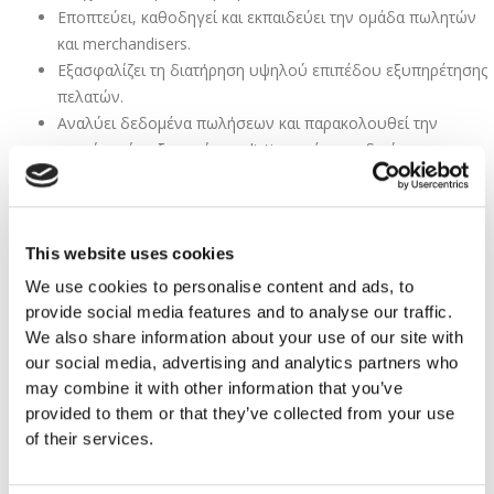
Εποπτεύει, καθοδηγεί και εκπαιδεύει την ομάδα πωλητών
και merchandisers.
Εξασφαλίζει τη διατήρηση υψηλού επιπέδου εξυπηρέτησης
πελατών.
Αναλύει δεδομένα πωλήσεων και παρακολουθεί την
πορεία επίτευξης στόχων, listings νέων κωδικών και
διανομής.
Παρακολουθεί τις προγραμματισμένες εισπράξεις πελατών
και διασφαλίζει την τήρηση των εμπορικών συμφωνιών.
This website uses cookies
Ελέγχει το ποσοστό επιστροφών της ομάδας και προτείνει
διορθωτικές ενέργειες όπου χρειάζεται.
We use cookies to personalise content and ads, to
Εποπτεύει την τοποθέτηση διαφημιστικού υλικού,
provide social media features and to analyse our traffic.
καρτελών τιμών και προσφορών στα σημεία πώλησης.
We also share information about your use of our site with
Συνεργάζεται με τα τμήματα Marketing & Trade Marketing
our social media, advertising and analytics partners who
για την υλοποίηση προωθητικών ενεργειών.
may combine it with other information that you’ve
Συλλέγει φωτογραφικό υλικό από την αγορά για την
provided to them or that they’ve collected from your use
of their services.
αξιολόγηση της παρουσίας της εταιρείας.
Συμμετέχει σε τακτικές συναντήσεις με την ομάδα
πωλήσεων και τον Διευθυντή πωλήσεων.