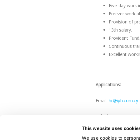
Five-day work i
Freezer work a
Provision of pr
13th salary.
Provident Fund
Continuous tra
Excellent work
Applications:
Email:
hr@iph.com.cy
Telephone: 22488400 
This website uses cookie
Only applications that
We use cookies to personal