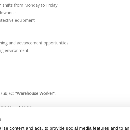
n shifts from Monday to Friday.
llowance.
otective equipment
.
ining and advancement opportunities.
ing environment.
subject
“Warehouse Worker”.
(08:30 and 16:30)
s
 meet the above criteria will be evaluated.
ise content and ads, to provide social media features and to an