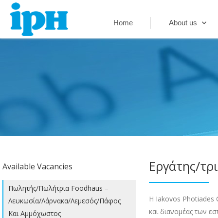
Skip
to
Home
About us
content
Εργάτης/τρ
Available Vacancies
Πωλητής/Πωλήτρια Foodhaus –
Η Iakovos Photiades
Λευκωσία/Λάρνακα/Λεμεσός/Πάφος
και διανομέας των εσ
Και Αμμόχωστος