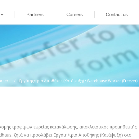
Partners
Careers
Contact us
/
areers
Εργάτης/τρια Αποθήκης (Κατάψυξη) / Warehouse Worker (Freezer)
ανομής τροφίμων ευρείας κατανάλωσης, αποκλειστικός προμηθευτής
dhaus, ζητά να προσλάβει Εργάτη/τρια Αποθήκης (Κατάψυξη) στο