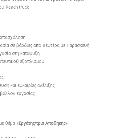
ού Reach truck
 απασχόληση.
ασία σε βάρδιες από Δευτέρα με Παρασκευή.
γασία στη κατάψυξη.
τευτικού εξοπλισμού
ς.
υση και ευκαιρίες ανέλιξης.
ιβάλλον εργασίας.
με θέμα
«Εργάτης/τρια Αποθήκης».