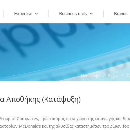
Expertise
Business units
Brands
/
/
Homepage
Pages
C
ια Αποθήκης (Κατάψυξη)
 Group of Companies, πρωτοπόρος στον χώρο της εισαγωγής και δι
τιατορίων McDonald’s και της αλυσίδας καταστημάτων τροφίμων foo