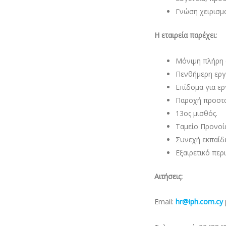
Γνώση χειρισμ
Η εταιρεία παρέχει:
Μόνιμη πλήρη
Πενθήμερη εργ
Επίδομα για ερ
Παροχή προστα
13ος μισθός.
Ταμείο Προνοία
Συνεχή εκπαίδε
Εξαιρετικό περ
Αιτήσεις:
Email:
hr
@
iph
.
com
.
cy