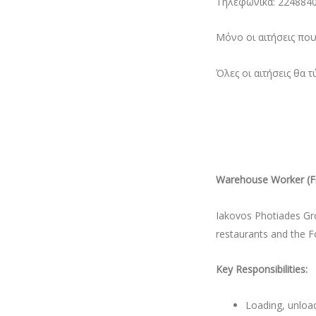
Τηλεφωνικά: 22488400
Μόνο οι αιτήσεις πο
Όλες οι αιτήσεις θα 
Warehouse Worker (F
Iakovos Photiades Gro
restaurants and the Fo
Key Responsibilities:
Loading, unload