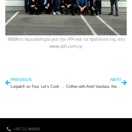
Μάθετε περισσότερα για την
i
PH και τα προϊόντα της στο
www.iph.com.cy.
Prev
Nex
PREVIOUS
NEXT
Lurpak® on Tour, Let’s Cook – It’s showtime!
Coffee with Areti Vasilara, the HR Manager of Iakovos Photiades Group of Companies
+357 22 488400