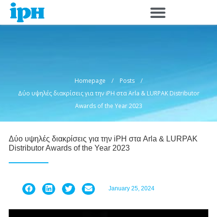
Skip
to
content
/
/
Homepage
Posts
Δύο υψηλές διακρίσεις για την iPH στα Arla & LURPAK Distributor
Awards of the Year 2023
Δύο υψηλές διακρίσεις για την iPH στα Arla & LURPAK
Distributor Awards of the Year 2023
January 25, 2024