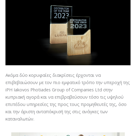
Ακόμα δύο κορυφαίες διακρίσεις έρχονται να
επιβεβαιώσουν με τον πιο εμφατικό τρόπο την υπεροχή της
iPH Iakovos Photiades Group of Companies Ltd στην
κυπριακή αγορά και να επιβραβεύσουν τόσο τις υψηλού
επιπέδου υπηρεσίες της προς τους προμηθευτές της, όσο
και την άριστη ανταπόκρισή της στις ανάγκες των
καταναλωτών.