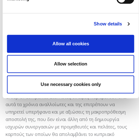
Κλιμάκιο της ανώτατης διοίκησης της Arla® επισκέφθηκε
Show details
την Κύπρο στα τέλη του περασμένου Νοεμβρίου για να
παραδώσει τα βραβεία στην iPH και να συγχαρεί όλη την
Allow all cookies
ομάδα για τις εξαιρετικές καμπάνιες μάρκετινγκ που
αφορούσαν τα δύο συγκεκριμένα brands.
Allow selection
Ο σεβασμός, το ομαδικό πνεύμα, το πάθος, η
υπευθυνότητα, η αξιοπιστία και η διαρκής εξέλιξη είναι οι
αξίες και οι αρχές που χαρακτηρίζουν τη φιλοσοφία, τη
Use necessary cookies only
στρατηγική και τον τρόπο δράσης της iPH Iakovos Photiades
Group of Companies Ltd. Αυτές οι αξίες παραμένουν όλα
αυτά τα χρόνια αναλλοίωτες και της επιτρέπουν να
υπηρετεί υπερήφανα και με αξιώσεις τη μακροπρόθεσμη
αποστολή της, που δεν είναι άλλη από τη δημιουργία
ισχυρών συνεργασιών με προμηθευτές και πελάτες, τους
καρπούς των οποίων θα απολαμβάνει το κυπριακό