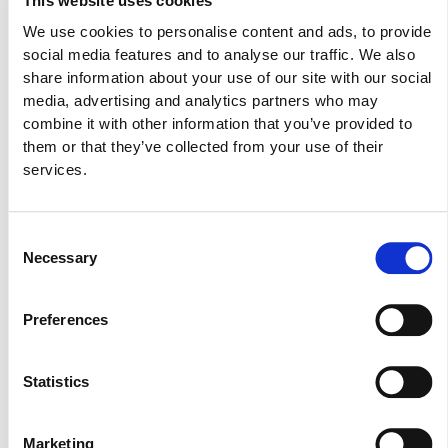
This website uses cookies
We use cookies to personalise content and ads, to provide
social media features and to analyse our traffic. We also
share information about your use of our site with our social
media, advertising and analytics partners who may
combine it with other information that you’ve provided to
them or that they’ve collected from your use of their
services.
Consent
Necessary
Selection
Πιο αναλυτικά, σε ό,τι αφορά το Arla® Φρέσκο Τυρί Κρέμα,
η iPH ανέλαβε και έφερε εις πέρας την καμπάνια για το
Preferences
rebranding του προϊόντος, συμβάλλοντας καθοριστικά στη
συνολική αύξηση των πωλήσεων κατά 131% σε σχέση με την
ίδια περίοδο το 2022. Στην περίπτωση του βουτύρου
Statistics
LURPAK®, η καινοτόμα χριστουγεννιάτικη καμπάνια που
υλοποιήθηκε κατάφερε να εντυπωσιάσει το κοινό, με
αποτέλεσμα την ανάλογη αύξηση των πωλήσεων κατά 133%.
Marketing