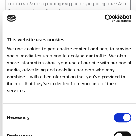
τίποτα να λείπει η αγαπημένη μας σειρά ροφημάτων Arla
Protein, ως ένας «δυνατός» χρυσός χορηγός, στο
πλαίσιο αυτής της πρωτότυπης ενέργειας.
Φέτος λοιπόν, όλοι οι συμμετέχοντες και λάτρεις της
περιπέτειας έζησαν την ένταση της δοκιμασίας με την
This website uses cookies
ενίσχυση του Arla Protein! Μάλιστα, αξίζει να σημειωθεί
We use cookies to personalise content and ads, to provide
ότι σε όλους τους συμμετέχοντες δόθηκε από ένα
social media features and to analyse our traffic. We also
ρόφημα Arla Protein, προκειμένου να γεμίσουν με…
share information about your use of our site with our social
δύναμη και ενέργεια! Πιο συγκεκριμένα, τα Arla Protein
media, advertising and analytics partners who may
είναι γευστικά και θρεπτικά ροφήματα γάλακτος από
combine it with other information that you’ve provided to
αγνά, φυσικά συστατικά που διαθέτουν 25 γραμμάρια
them or that they’ve collected from your use of their
πρωτεΐνης, περίπου 40% περισσότερη από το κοινό
services.
γάλα. Αυτό ακριβώς συμβάλλει στη διατήρηση και την
ανάπτυξη της μυϊκής μάζας και στην καλή λειτουργία του
Consent
μεταβολισμού.
Necessary
Selection
Παράλληλα όμως, αξίζει να σημειώσουμε ότι ένα
μπουκάλι Arla Protein σας κρατά σε φόρμα λαμβάνοντας