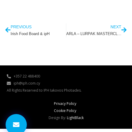
Prev
Nex
PREVIOUS
NEXT
Irish Food Board & ipH
ARLA – LURPAK MASTERCLASSES
+357 22 488400
iph@iph.com.cy
All Rights Reserved to IPH Iakovos Photiades.
Privacy Policy
Cookie Policy
Design By:
LightBlack