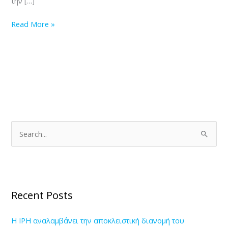
την […]
Read More »
S
e
a
r
Recent Posts
c
h
Η IPH αναλαμβάνει την αποκλειστική διανομή του
f