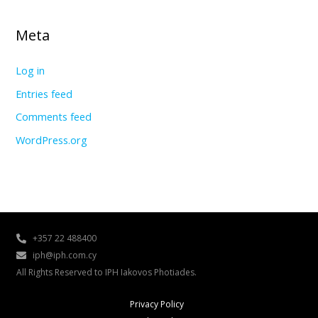
Meta
Log in
Entries feed
Comments feed
WordPress.org
+357 22 488400
iph@iph.com.cy
All Rights Reserved to IPH Iakovos Photiades.
Privacy Policy