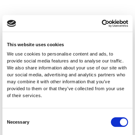
Archives
This website uses cookies
July 2026
We use cookies to personalise content and ads, to
May 2026
provide social media features and to analyse our traffic.
February 2026
We also share information about your use of our site with
our social media, advertising and analytics partners who
January 2026
may combine it with other information that you’ve
November 2025
provided to them or that they’ve collected from your use
of their services.
September 2025
August 2025
Consent
July 2025
Necessary
Selection
May 2025