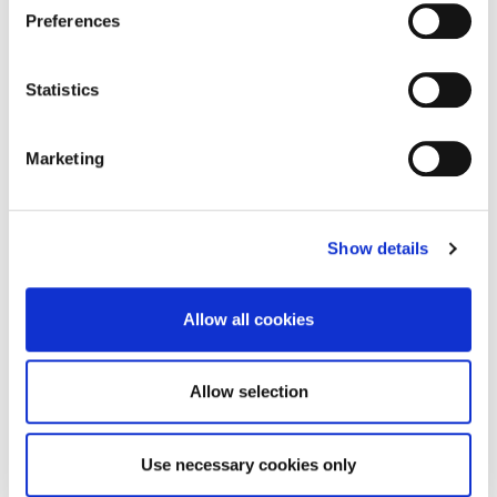
March 2025
Preferences
February 2025
December 2024
Statistics
September 2024
August 2024
Marketing
July 2024
March 2024
Show details
February 2024
January 2024
Allow all cookies
December 2023
October 2023
Allow selection
June 2023
May 2023
Use necessary cookies only
April 2023