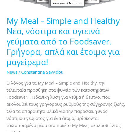
και
υγιεινά
γεύματα
My Meal – Simple and Healthy
από
Νέα, νόστιμα και υγιεινά
το
Foodsaver.
γεύματα από το Foodsaver.
Γρήγορα,
Γρήγορα, απλά και έτοιμα για
απλά
και
μαγείρεμα!
έτοιμα
για
News
/
Constantina Savvidou
μαγείρεμα!
Ο λόγος για τα My Meal – Simple and Healthy, την
τελευταία προσθήκη στα ψυγεία των καταστημάτων
Foodsaver. Η ιδανική λύση για γεύμα ή δείπνο, που
ακολουθεί τους γρήγορους ρυθμούς της σύγχρονης ζωής.
Όλα τα απαραίτητα υλικά για την παρασκευή ενός
νόστιμου γεύματος για ένα άτομο, βρίσκονται
τακτοποιημένο μέσα στο πακέτο My Meal, ακολουθώντας