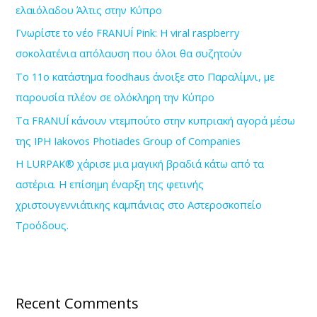
ελαιόλαδου Άλτις στην Κύπρο
o
Γνωρίστε το νέο FRANUÍ Pink: Η viral raspberry
r
σοκολατένια απόλαυση που όλοι θα συζητούν
:
Το 11ο κατάστημα foodhaus άνοιξε στο Παραλίμνι, με
παρουσία πλέον σε ολόκληρη την Κύπρο
Τα FRANUÍ κάνουν ντεμπούτο στην κυπριακή αγορά μέσω
της IPH Iakovos Photiades Group of Companies
Η LURPAK® χάρισε μια μαγική βραδιά κάτω από τα
αστέρια. Η επίσημη έναρξη της φετινής
χριστουγεννιάτικης καμπάνιας στο Αστεροσκοπείο
Τροόδους.
Recent Comments