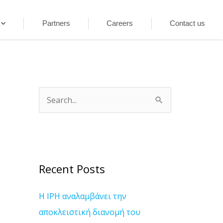
Partners
Careers
Contact us
S
e
a
r
c
Recent Posts
h
Η IPH αναλαμβάνει την
f
αποκλειστική διανομή του
o