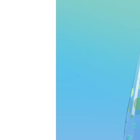
ΤΟ
EVIAN
ΔΙΕΥΡΥΝΟΥΝ
ΤΑ
ΣΧΕΔΙΑΣΤΙΚΑ
ΟΡΙΑ,
ΜΕ
ΤΗ
LIMITED
EDITION
ΣΥΛΛΟΓΗ
‘ONE
DROP
CAN
MAKE
A
RAINBOW’