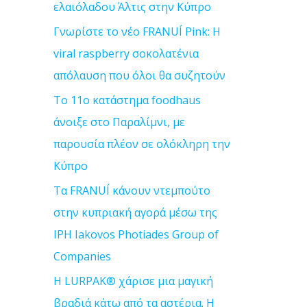
ελαιόλαδου Άλτις στην Κύπρο
r
:
Γνωρίστε το νέο FRANUÍ Pink: Η
viral raspberry σοκολατένια
απόλαυση που όλοι θα συζητούν
Το 11ο κατάστημα foodhaus
άνοιξε στο Παραλίμνι, με
παρουσία πλέον σε ολόκληρη την
Κύπρο
Τα FRANUÍ κάνουν ντεμπούτο
στην κυπριακή αγορά μέσω της
IPH Iakovos Photiades Group of
Companies
Η LURPAK® χάρισε μια μαγική
βραδιά κάτω από τα αστέρια. Η